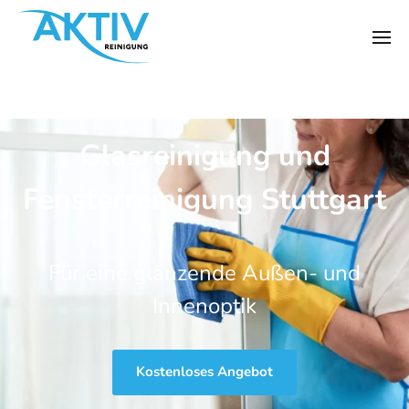
Glasreinigung und
Fensterreinigung Stuttgart
Für eine glänzende Außen- und
Innenoptik
Kostenloses Angebot